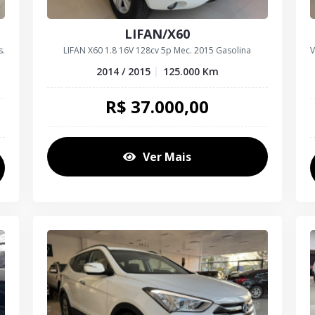
LIFAN/X60
s.
LIFAN X60 1.8 16V 128cv 5p Mec. 2015 Gasolina
V
2014 / 2015
125.000
Km
R$
37.000,00
Ver Mais