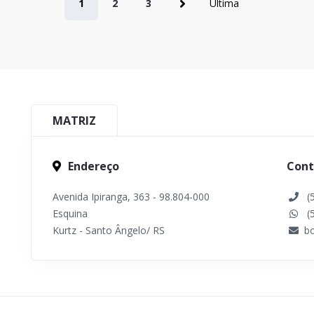
1
2
3
Última
MATRIZ
Endereço
Cont
Avenida Ipiranga, 363 - 98.804-000
(
Esquina
(
Kurtz - Santo Ângelo/ RS
b