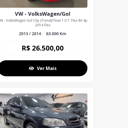
VW - VolksWagen/Gol
W - VolksWagen Gol City (Trend)/Titan 1.0 T. Flex 8V 4p
2014 Flex
2013 / 2014
63.000
Km
R$
26.500,00
Ver Mais